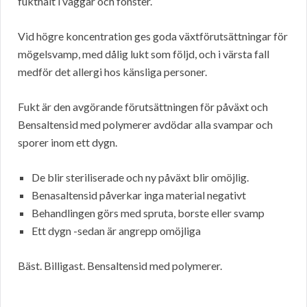
fukthalt i väggar och fönster.
Vid högre koncentration ges goda växtförutsättningar för
mögelsvamp, med dålig lukt som följd, och i värsta fall
medför det allergi hos känsliga personer.
Fukt är den avgörande förutsättningen för påväxt och
Bensaltensid med polymerer avdödar alla svampar och
sporer inom ett dygn.
De blir steriliserade och ny påväxt blir omöjlig.
Benasaltensid påverkar inga material negativt
Behandlingen görs med spruta, borste eller svamp
Ett dygn -sedan är angrepp omöjliga
Bäst. Billigast. Bensaltensid med polymerer.