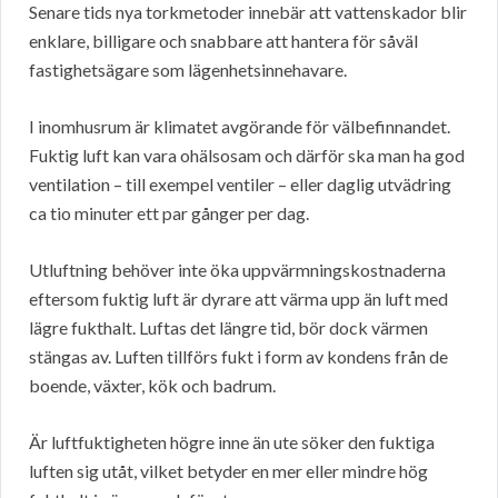
Senare tids nya torkmetoder innebär att vattenskador blir
enklare, billigare och snabbare att hantera för såväl
fastighetsägare som lägenhetsinnehavare.
I inomhusrum är klimatet avgörande för välbefinnandet.
Fuktig luft kan vara ohälsosam och därför ska man ha god
ventilation – till exempel ventiler – eller daglig utvädring
ca tio minuter ett par gånger per dag.
Utluftning behöver inte öka uppvärmningskostnaderna
eftersom fuktig luft är dyrare att värma upp än luft med
lägre fukthalt. Luftas det längre tid, bör dock värmen
stängas av. Luften tillförs fukt i form av kondens från de
boende, växter, kök och badrum.
Är luftfuktigheten högre inne än ute söker den fuktiga
luften sig utåt, vilket betyder en mer eller mindre hög