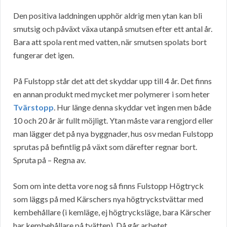
Den positiva laddningen upphör aldrig men ytan kan bli
smutsig och påväxt växa utanpå smutsen efter ett antal år.
Bara att spola rent med vatten, när smutsen spolats bort
fungerar det igen.
På Fulstopp står det att det skyddar upp till 4 år. Det finns
en annan produkt med mycket mer polymerer i som heter
Tvärstopp
. Hur länge denna skyddar vet ingen men både
10 och 20 år är fullt möjligt. Ytan måste vara rengjord eller
man lägger det på nya byggnader, hus osv medan Fulstopp
sprutas på befintlig på växt som därefter regnar bort.
Spruta på – Regna av.
Som om inte detta vore nog så finns Fulstopp Högtryck
som läggs på med Kärschers nya högtryckstvättar med
kembehållare (i kemläge, ej högtrycksläge, bara Kärscher
har kembehållare på tvätten). Då går arbetet