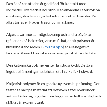
Den är så ren att den är godkänd för kontakt med
livsmedel i livsmedelsindustrin. Kan användas i storkök på
maskiner, skärbrädor, arbetsytor och sitter kvar där. På
alla ytor, även kläder, trasor och maskiner.
Alger, lavar, mossa, mögel, svamp och andra påväxter
(gäller också bakterier, virus m.fl, katjonisk polymer är
huvudbeståndsdelen i
Smittstopp
) är alla negativt
laddade. Påväxt kan
inte
växa på en positivt laddad yta.
Den katjoniska polymeren ger långtidsskydd. Detta är
inget bekämpningsmedel utan ett
fysikaliskt skydd
.
Katjonisk polymer är en ganska ny svensk uppfinning. Det
fäster så hårt på material att det även sitter kvar under
vatten. Beter sig ungefär som färg men är helt osynligt och
skiktet är extremt tunt.