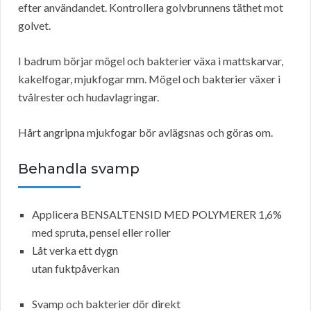
efter användandet. Kontrollera golvbrunnens täthet mot
golvet.
I badrum börjar mögel och bakterier växa i mattskarvar,
kakelfogar, mjukfogar mm. Mögel och bakterier växer i
tvålrester och hudavlagringar.
Hårt angripna mjukfogar bör avlägsnas och göras om.
Behandla svamp
Applicera BENSALTENSID MED POLYMERER 1,6%
med spruta, pensel eller roller
Låt verka ett dygn
utan fuktpåverkan
Svamp och bakterier dör direkt