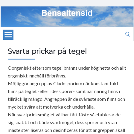
Search
for:
Svarta prickar på tegel
Oorganiskt eftersom tegel bränns under hög hetta och allt
organiskt innehåll förbränns.
Möjliggör angrepp av Cladosporium när konstant fukt
finns på teglet -eller i dess porer- samt när näring finns i
tillräcklig mängd. Angreppen är de svåraste som finns och
mycket svåra att motverka och underhålla.
När svartpricksmöglet väl har fått fäste så etablerar de
sig snabbt och både svartmögel, dess sporer och ytan
måste steriliseras och desinficeras för att angreppen skall