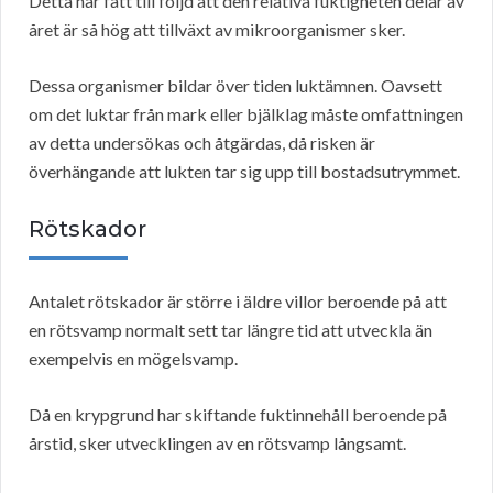
Detta har fått till följd att den relativa fuktigheten delar av
året är så hög att tillväxt av mikroorganismer sker.
Dessa organismer bildar över tiden luktämnen. Oavsett
om det luktar från mark eller bjälklag måste omfattningen
av detta undersökas och åtgärdas, då risken är
överhängande att lukten tar sig upp till bostadsutrymmet.
Rötskador
Antalet rötskador är större i äldre villor beroende på att
en rötsvamp normalt sett tar längre tid att utveckla än
exempelvis en mögelsvamp.
Då en krypgrund har skiftande fuktinnehåll beroende på
årstid, sker utvecklingen av en rötsvamp långsamt.